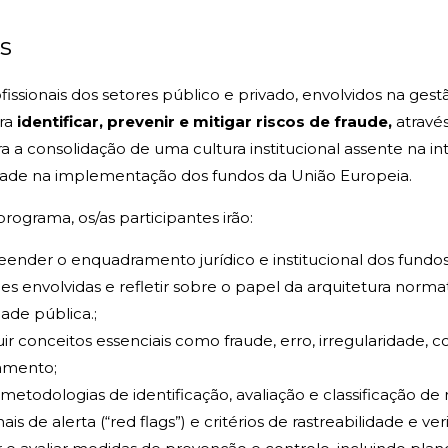
s
fissionais dos setores público e privado, envolvidos na gest
ra
identificar, prevenir e mitigar riscos de fraude,
atravé
a a consolidação de uma cultura institucional assente na int
dade na implementação dos fundos da União Europeia.
rograma, os/as participantes irão:
nder o enquadramento jurídico e institucional dos fundos
es envolvidas e refletir sobre o papel da arquitetura nor
dade pública.;
uir conceitos essenciais como fraude, erro, irregularidade, c
amento;
 metodologias de identificação, avaliação e classificação de
inais de alerta (“red flags”) e critérios de rastreabilidade e ver