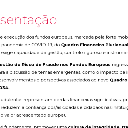
sentação
 de execução dos fundos europeus, marcada pela forte mobi
à pandemia de COVID-19, do
Quadro Financeiro Plurianua
, exige capacidade de gestão, controlo rigoroso e instrume
estão do Risco de Fraude nos Fundos Europeus
regress
ra a discussão de temas emergentes, como o impacto da intel
desenvolvimentos e perspetivas associados ao novo
Quadro 
034.
raudulentas representam perdas financeiras significativas, 
eduzem a confiança dos/as cidadãs e cidadãos nas instituiçõ
no valor acrescentado europeu.
 é fundamental promover uma
cultura de integridade, tr