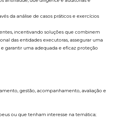
os antifraude,
due diligence
e auditorias e
és da análise de casos práticos e exercícios
stentes, incentivando soluções que combinem
cional das entidades executoras, assegurar uma
s e garantir uma adequada e eficaz proteção
neamento, gestão, acompanhamento, avaliação e
peus ou que tenham interesse na temática;