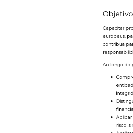
Objetivo
Capacitar pro
europeus, pa
contribua par
responsabili
Ao longo do p
Compree
entidad
integri
Disting
financi
Aplicar
risco, s