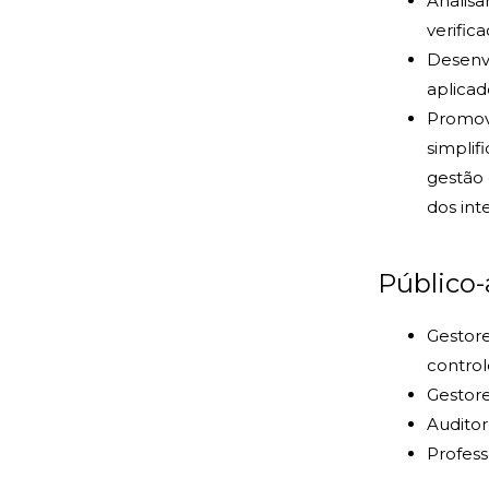
Analisa
verific
Desenvo
aplicad
Promove
simplif
gestão 
dos int
Público-
Gestore
contro
Gestore
Audito
Profess