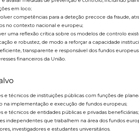
r e avaliar medidas de prevenção e controlo, incluindo plan
ações em loco;
lver competências para a deteção precoce da fraude, atrav
os no contexto nacional e europeu;
r uma reflexão crítica sobre os modelos de controlo exi
icação e robustez, de modo a reforçar a capacidade institu
eficiente, transparente e responsável dos fundos europeu
eresses financeiros da União.
alvo
s e técnicos de instituições públicas com funções de pla
lo na implementação e execução de fundos europeus;
s e técnicos de entidades públicas e privadas beneficiárias;
res independentes que trabalhem na área dos fundos euro
ores, investigadores e estudantes universitários.