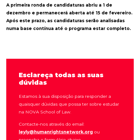
A primeira ronda de candidaturas abriu a 1 de
dezembro e permanecerá aberta até 15 de fevereiro.
Após este prazo, as candidaturas serão analisadas
numa base contínua até o programa estar completo.
Esclareça todas as suas
dúvidas
Estamos à sua disposição para responder a
quaisquer dúvidas que possa ter sobre estudar
na NOVA School of Law.
Contacte-nos através do email:
leyly@humanrightsnetwork.org
ou
preencha o formulário abaixo.