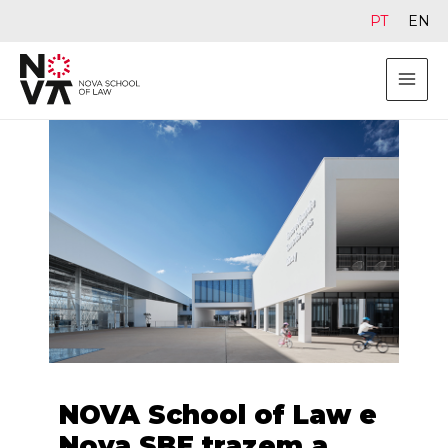
PT
EN
NOVA School of Law e
Nova SBE trazem a