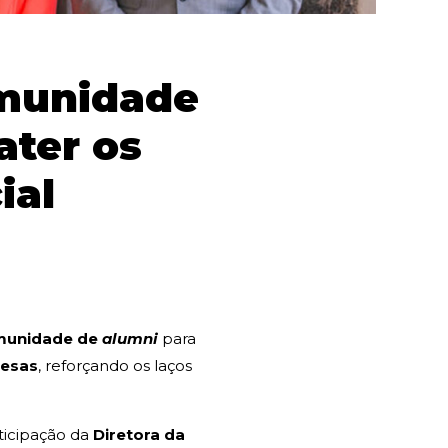
omunidade
ater os
ial
omunidade de
alumni
para
resas
, reforçando os laços
ticipação da
Diretora da