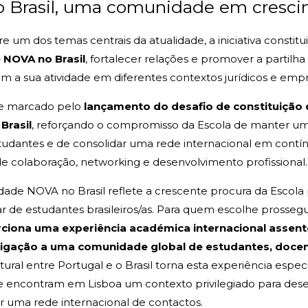
 o Brasil, uma comunidade em cresc
um dos temas centrais da atualidade, a iniciativa constitu
 NOVA no Brasil
, fortalecer relações e promover a partilh
m a sua atividade em diferentes contextos jurídicos e empre
te marcado pelo
lançamento do desafio de constituição
Brasil
, reforçando o compromisso da Escola de manter u
estudantes e de consolidar uma rede internacional em cont
e colaboração, networking e desenvolvimento profissional.
ade NOVA no Brasil reflete a crescente procura da Escola
ar de estudantes brasileiros/as. Para quem escolhe prossegu
ciona uma experiência académica internacional assente
ligação a uma comunidade global de estudantes, docen
tural entre Portugal e o Brasil torna esta experiência espec
que encontram em Lisboa um contexto privilegiado para de
ir uma rede internacional de contactos.