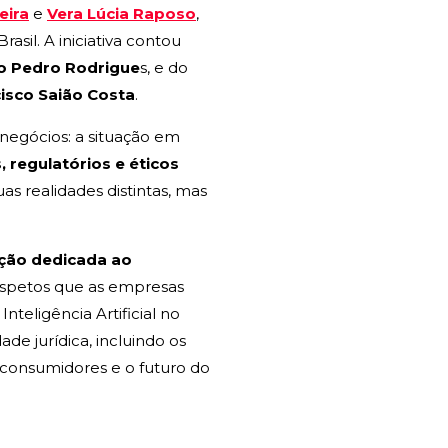
eira
e
Vera Lúcia Raposo
,
sil. A iniciativa contou
o Pedro Rodrigue
s, e do
isco Saião Costa
.
 negócios: a situação em
, regulatórios e éticos
as realidades distintas, mas
nção dedicada ao
 aspetos que as empresas
teligência Artificial no
e jurídica, incluindo os
os consumidores e o futuro do