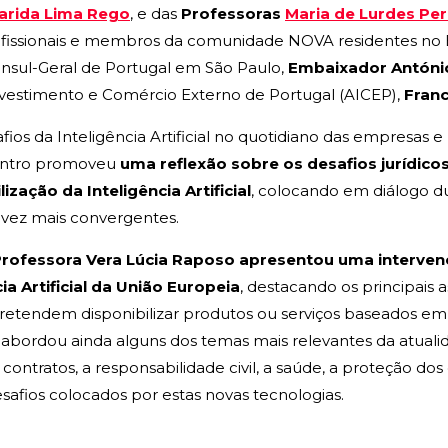
arida Lima Rego
, e das
Professoras
Maria de Lurdes Per
fissionais e membros da comunidade NOVA residentes no Bra
nsul-Geral de Portugal em São Paulo,
Embaixador Antóni
nvestimento e Comércio Externo de Portugal (AICEP),
Franc
fios da Inteligência Artificial no quotidiano das empresas e
contro promoveu
uma reflexão sobre os desafios jurídicos
ização da Inteligência Artificial
, colocando em diálogo du
 vez mais convergentes.
Professora Vera Lúcia Raposo apresentou uma interve
a Artificial da União Europeia
, destacando os principais
tendem disponibilizar produtos ou serviços baseados em In
bordou ainda alguns dos temas mais relevantes da atualidad
s contratos, a responsabilidade civil, a saúde, a proteção d
esafios colocados por estas novas tecnologias.