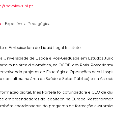
la@novalaw.unl.pt
a
|
Experiência Pedagógica
te e Embaixadora do Liquid Legal Institute.
da Universidade de Lisboa e Pós-Graduada em Estudos Juríd
arreira na área diplomática, na OCDE, em Paris. Posterior
senvolvendo projetos de Estratégia e Operações para Hosp
o consultora na área da Saúde e Setor Público) e na Associ
ormação digital, Inês Portela foi cofundadora e CEO de dua
 empreendedores de legaltech na Europa. Posteriormente
i também coordenadora do programa de formação customiz