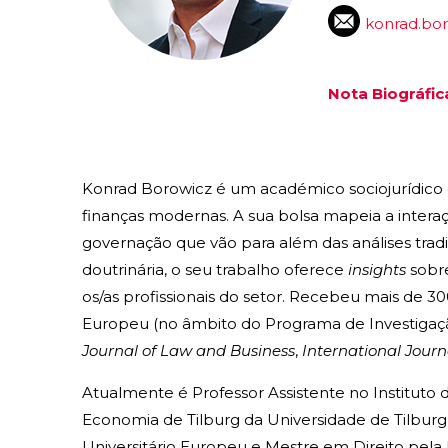
konrad.bo
Nota Biográfic
Konrad Borowicz é um académico sociojurídico c
finanças modernas. A sua bolsa mapeia a intera
governação que vão para além das análises tradi
doutrinária, o seu trabalho oferece
insights
sobre
os/as profissionais do setor. Recebeu mais de 3
Europeu (no âmbito do Programa de Investigaçã
Journal of Law and Business
,
International Jour
Atualmente é Professor Assistente no Instituto 
Economia de Tilburg da Universidade de Tilburg,
Universitário Europeu e Mestre em Direito pel