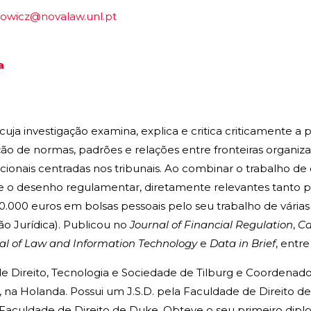
rowicz@novalaw.unl.pt
a
uja investigação examina, explica e critica criticamente a
ção de normas, padrões e relações entre fronteiras organi
cionais centradas nos tribunais. Ao combinar o trabalho de
 o desenho regulamentar, diretamente relevantes tanto par
00.000 euros em bolsas pessoais pelo seu trabalho de várias
o Jurídica). Publicou no
Journal of Financial Regulation
,
Ca
nal of Law and Information Technology
e
Data in Brief
, entre
de Direito, Tecnologia e Sociedade de Tilburg e Coordenado
 na Holanda. Possui um J.S.D. pela Faculdade de Direito d
a Faculdade de Direito de Duke. Obteve o seu primeiro dip