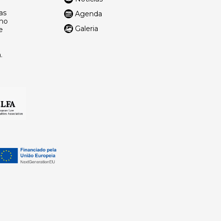
as
Agenda
lho
Galeria
e
.