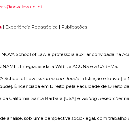
rais@novalaw.unl.pt
a
|
Experiência Pedagógica
|
Publicações
na NOVA School of Law e professora auxiliar convidada na A
 CINAMIL. Integra, ainda, a WiRL, a ACUNS e a CARFMS.
A School of Law [
summa cum laude
| distinção e louvor] 
aude
]. É licenciada em Direito pela Faculdade de Direito d
 da Califórnia, Santa Bárbara [USA] e
Visiting Researcher
na
de análise, sob uma perspectiva socio-legal, com trabalho 