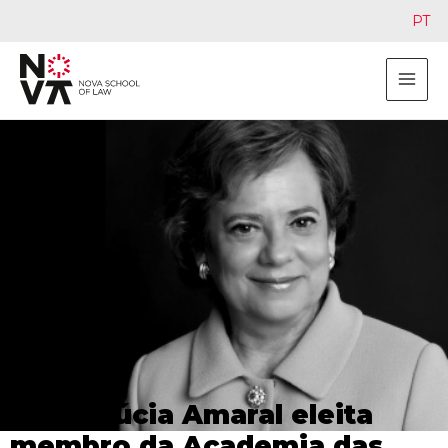
PT
Maria Lúcia Amaral eleita
membro da Academia das