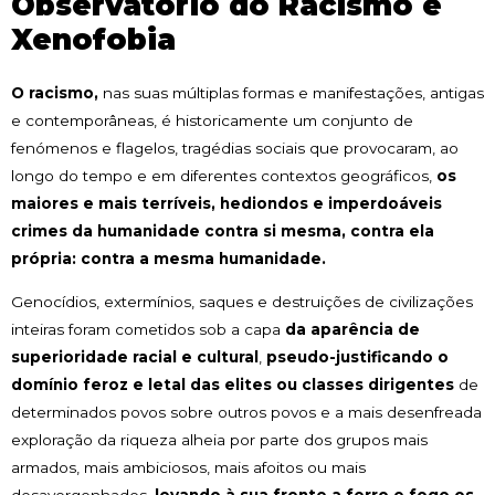
Observatório do Racismo e
Xenofobia
O racismo,
nas suas múltiplas formas e manifestações, antigas
e contemporâneas, é historicamente um conjunto de
fenómenos e flagelos, tragédias sociais que provocaram, ao
longo do tempo e em diferentes contextos geográficos,
os
maiores e mais terríveis, hediondos e imperdoáveis
crimes da humanidade contra si mesma, contra ela
própria: contra a mesma humanidade.
Genocídios, extermínios, saques e destruições de civilizações
inteiras foram cometidos sob a capa
da aparência de
superioridade racial e cultural
,
pseudo-justificando o
domínio feroz e letal das elites ou classes dirigentes
de
determinados povos sobre outros povos e a mais desenfreada
exploração da riqueza alheia por parte dos grupos mais
armados, mais ambiciosos, mais afoitos ou mais
desavergonhados,
levando à sua frente a ferro e fogo os