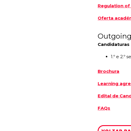
Regulation of
Oferta acadé
Outgoin
Candidaturas 
1.º e 2.º
Brochura
Learning agr
Edital de Can
FAQs
VOLTAR P