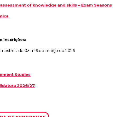
 assessment of knowledge and skills – Exam Seasons
mica
g
e Inscrições:
 semestres: de 03 a 16 de março de 2026
eement Studies
didatura 2026/27
ARA OS PROGRAMAS