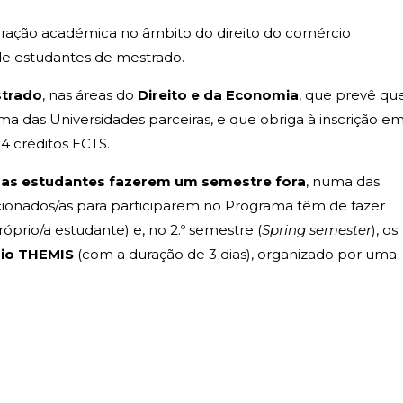
ação académica no âmbito do direito do comércio
 de estudantes de mestrado.
strado
, nas áreas do
Direito e da Economia
, que prevê qu
numa das Universidades parceiras, e que obriga à inscrição e
4 créditos ECTS.
 as estudantes fazerem um semestre fora
, numa das
ecionados/as para participarem no Programa têm de fazer
óprio/a estudante) e, no 2.º semestre (
Spring semester
), os
io THEMIS
(com a duração de 3 dias), organizado por uma