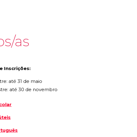
os/as
g
e Inscrições:
tre: até 31 de maio
stre: até 30 de novembro
colar
teis
rtuguês