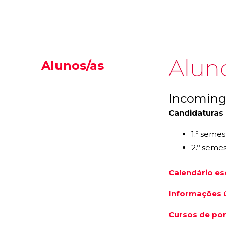
Alun
Alunos/as
Incomin
Candidaturas 
1.º semes
2.º seme
Calendário es
Informações ú
Cursos de po