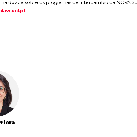
guma dúvida sobre os programas de intercâmbio da NOVA Sch
law.unl.pt
Priora