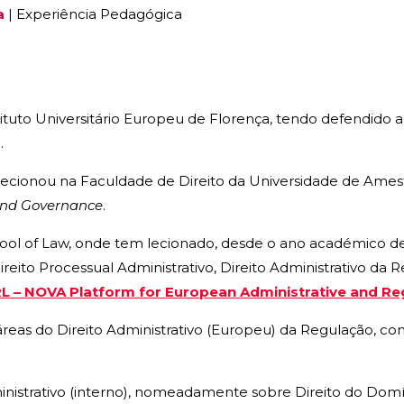
a
|
Experiência Pedagógica
stituto Universitário Europeu de Florença, tendo defendido
.
e lecionou na Faculdade de Direito da Universidade de Ame
and Governance
.
l of Law, onde tem lecionado, desde o ano académico de 20
ireito Processual Administrativo, Direito Administrativo da Re
 – NOVA Platform for European Administrative and Re
áreas do Direito Administrativo (Europeu) da Regulação, co
inistrativo (interno), nomeadamente sobre Direito do Domín