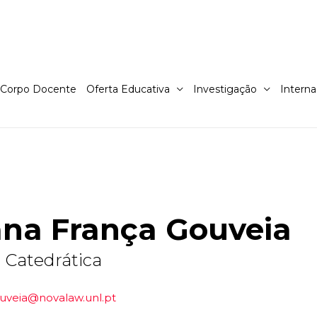
Corpo Docente
Oferta Educativa
Investigação
Interna
ana França Gouveia
 Catedrática
uveia@novalaw.unl.pt