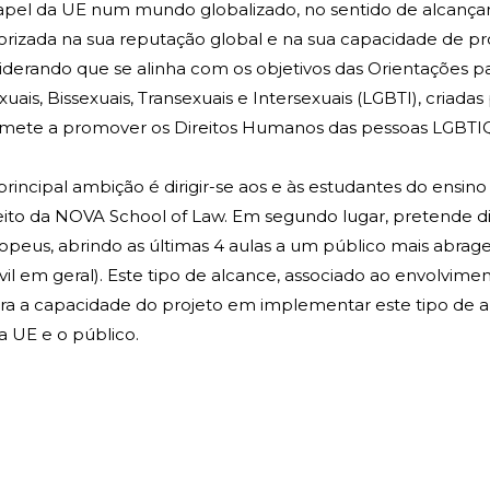
papel da UE num mundo globalizado, no sentido de alcançar
lorizada na sua reputação global e na sua capacidade de pr
siderando que se alinha com os objetivos das Orientações 
s, Bissexuais, Transexuais e Intersexuais (LGBTI), criada
omete a promover os Direitos Humanos das pessoas LGBTIQ 
a principal ambição é dirigir-se aos e às estudantes do en
eito da NOVA School of Law. Em segundo lugar, pretende di
ropeus, abrindo as últimas 4 aulas a um público mais abrage
l em geral). Este tipo de alcance, associado ao envolvimen
tra a capacidade do projeto em implementar este tipo de a
a UE e o público.