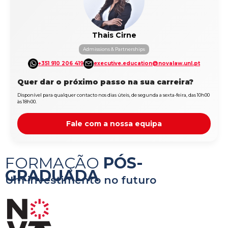
Thais Cirne
Admissions & Partnerships
+351 910 206 419
executive.education@novalaw.unl.pt
Quer dar o próximo passo na sua carreira?
Disponível para qualquer contacto nos dias úteis, de segunda a sexta-feira, das 10h00
às 18h00.
Fale com a nossa equipa
FORMAÇÃO
PÓS-
GRADUADA
Um investimento no futuro