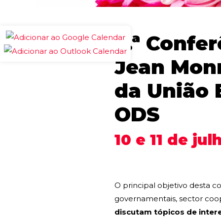
3.ª Confe
Jean Monn
da União 
ODS
10 e 11 de ju
O principal objetivo desta c
governamentais, sector coop
discutam tópicos de inter