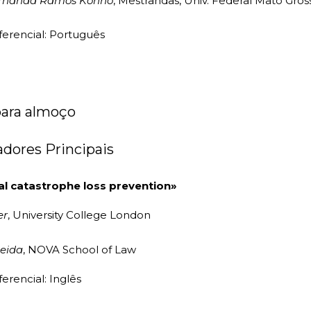
rnanda Ramos Konno
, Mestrandas, Univ. Federal Mato Gross
erencial: Português
para almoço
radores Principais
al catastrophe loss prevention»
er
, University College London
meida
, NOVA School of Law
rencial: Inglês