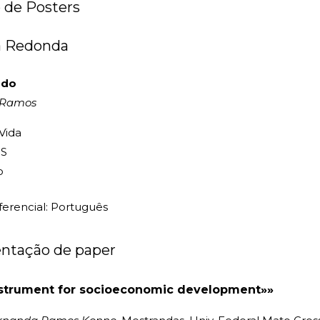
 de Posters
sa Redonda
ado
e Ramos
 Vida
PS
o
erencial: Português
entação de paper
nstrument for socioeconomic development»»