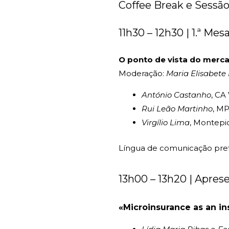
Coffee Break e Sessão
11h30 – 12h30 | 1.ª Me
O ponto de vista do merc
Moderação:
Maria Elisabet
António Castanho
, CA
Rui Leão Martinho
, M
Virgílio Lima
, Montepi
Língua de comunicação pref
13h00 – 13h20 | Apres
«Microinsurance as an i