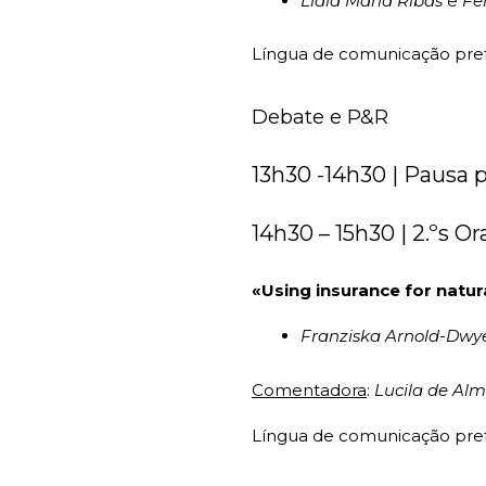
Lídia Maria Ribas
e
Fe
Língua de comunicação pref
Debate e P&R
13h30 -14h30 | Pausa 
14h30 – 15h30 | 2.ºs O
«Using insurance for natur
Franziska Arnold-Dwy
Comentadora
:
Lucila de Al
Língua de comunicação prefe