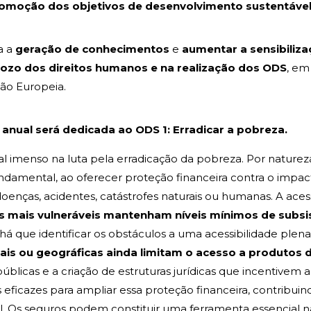
romoção dos objetivos de desenvolvimento sustentável
a a
geração de conhecimentos
e
aumentar a sensibiliza
ozo dos direitos humanos e na realização dos ODS
, em
ão Europeia.
anual será dedicada ao ODS 1: Erradicar a pobreza.
 imenso na luta pela erradicação da pobreza. Por naturez
mental, ao oferecer proteção financeira contra o impac
oenças, acidentes, catástrofes naturais ou humanas. A aces
 mais vulneráveis mantenham níveis mínimos de subsis
, há que identificar os obstáculos a uma acessibilidade plen
iais ou geográficas ainda limitam o acesso a produtos 
públicas e a criação de estruturas jurídicas que incentivem a
ficazes para ampliar essa proteção financeira, contribuind
l. Os seguros podem constituir uma ferramenta essencial 