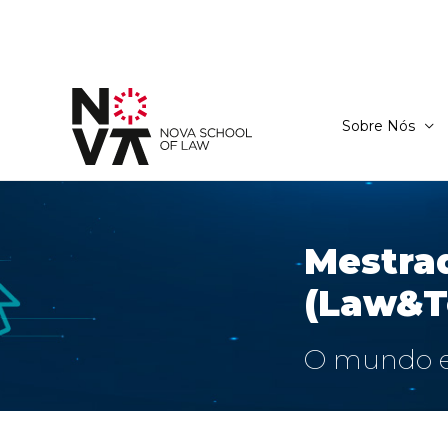
Sobre Nós
Mestrad
(Law&T
O mundo em