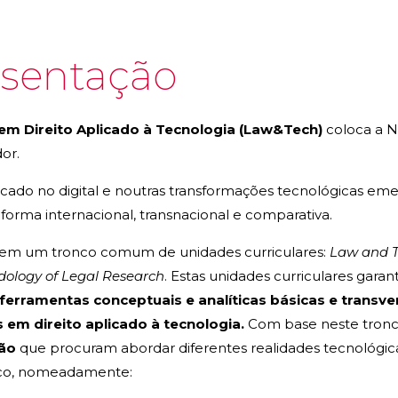
sentação
em Direito Aplicado à Tecnologia (Law&Tech)
coloca a N
dor.
cado no digital e noutras transformações tecnológicas eme
orma internacional, transnacional e comparativa.
em um tronco comum de unidades curriculares:
Law and T
ology of Legal Research
. Estas unidades curriculares gar
ferramentas conceptuais e analíticas básicas e transve
s em direito aplicado à tecnologia.
Com base neste tron
ção
que procuram abordar diferentes realidades tecnológica
ico, nomeadamente: