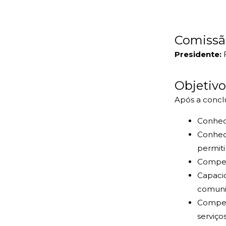
Comissão
Presidente:
F
Objetivo
Após a concl
Conheci
Conhec
permiti
Competê
Capacid
comuni
Competê
serviço