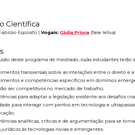
 Científica
abrizio Esposito |
Vogais:
Giulia Priora
(fase letiva)
s
usão deste programa de mestrado, os/as estudantes terão a
mentos transversais sobre as interações entre o direito e a
imentos e competências específicos em domínios emergen
rão ser competitivos no mercado de trabalho;
ncias para adaptar a legislação existente aos desafios cri
ade para interagir com peritos em tecnologia e ultrapassar a
cação;
ncias analíticas, críticas e de argumentação para se torn
s jurídicos às tecnologias novas e emergentes.