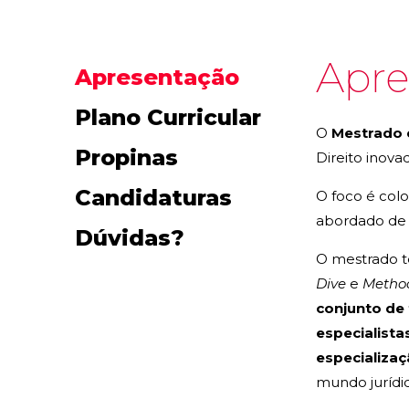
Apre
Apresentação
Plano Curricular
O
Mestrado 
Propinas
Direito inova
Candidaturas
O foco é colo
abordado de f
Dúvidas?
O mestrado t
Dive
e
Method
conjunto de 
especialista
especializa
mundo juríd