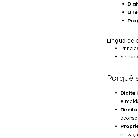
Digi
Dir
Prop
Língua de 
Princip
Secundá
Porquê e
Digital
e molda
Direit
aconse
Propri
inovaçã